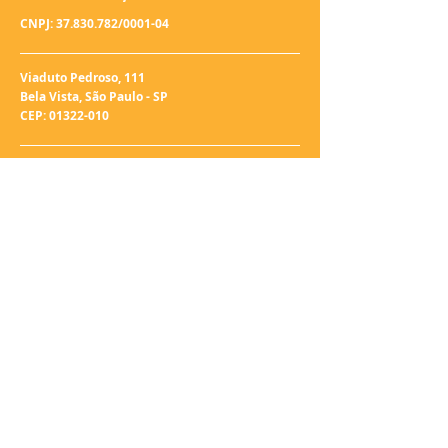
CNPJ:
37.830.782
/0001-04
Viaduto Pedroso, 111
Bela Vista, São Paulo - SP
CEP:
01322-010
Aberto de terça a sexta
das 9:00 às 17:00
projeto@cisarte.org.br
Tel:
(11) 2645-2469
WhatsApp:
(11) 96358-4568 (11)
96459-3915
FIQUE POR DENTRO
Assine nossa newletter
e saiba de tudo