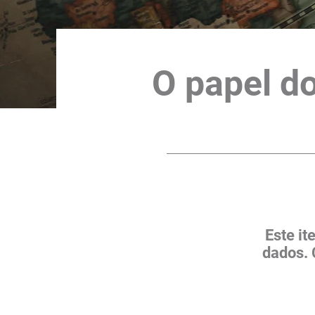
O papel d
Este i
dados. 