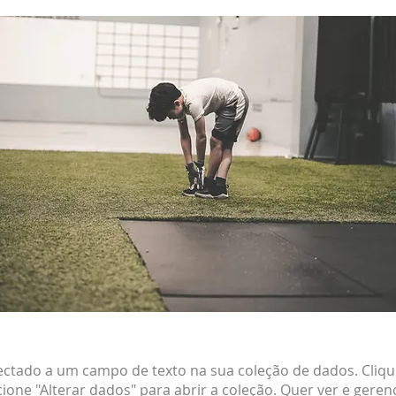
ectado a um campo de texto na sua coleção de dados. Cliqu
cione "Alterar dados" para abrir a coleção. Quer ver e geren