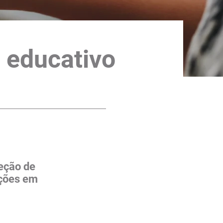
 educativo
eção de
eções em