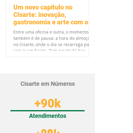
Um novo capítulo no
Cisarte: inovação,
gastronomia e arte com o
apoio da FBEG
Entre uma oficina e outra, o momento
também é de pausa: a hora do almoço
no Cisarte, onde o dia se recarrega para
seguir em frente. Tem novidade boa
acontecendo no centro de São Paulo.
Com a parceria da Fundação Beneficente
Elijass Gliksmanis (FBEG), demos início ao
projeto "Fortalecimento Institucional do
Cisarte: Instrumentalização da Cozinha-
Cisarte em Números
Escola e Qualificação das Oficinas de
Arte e Tecnologia" — um nome grande
+90k
para uma ideia simples: fortalecer, ao
longo dos próximos s
Atendimentos