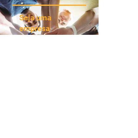
Seja uma
empresa
parceira
Invista em nosso
projeto e ajude a
mudar realidades
Entre em contato conosco
CONTATO