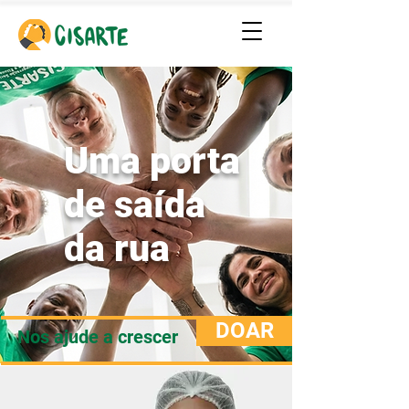
Uma porta
de saída
da rua
DOAR
Nos ajude a crescer