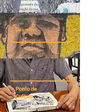
a dignidade da população em
situação de rua, oferecendo
suporte, formação e
oportunidades para transformar
vidas.
Leia mais
Ponto de
Cultura
O CISARTE é um Ponto de
Cultura reconhecido pelo