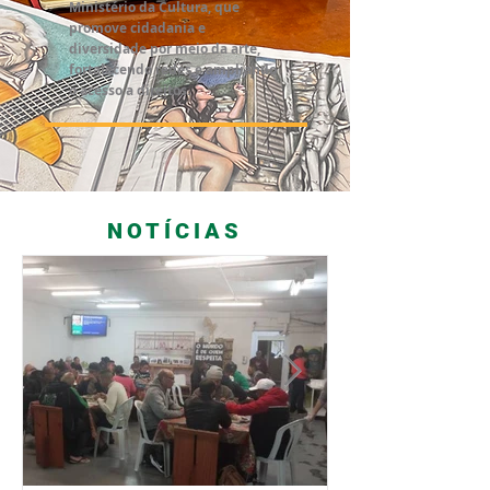
Ministério da Cultura, que
promove cidadania e
diversidade por meio da arte,
fortalecendo redes e ampliando
o acesso a direitos.
NOTÍCIAS